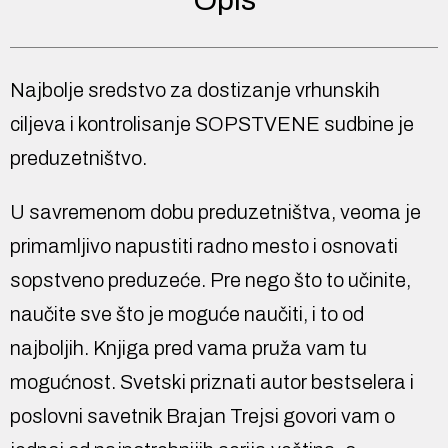
Najbolje sredstvo za dostizanje vrhunskih
ciljeva i kontrolisanje SOPSTVENE sudbine je
preduzetništvo.
U savremenom dobu preduzetništva, veoma je
primamljivo napustiti radno mesto i osnovati
sopstveno preduzeće. Pre nego što to učinite,
naučite sve što je moguće naučiti, i to od
najboljih. Knjiga pred vama pruža vam tu
mogućnost. Svetski priznati autor bestselera i
poslovni sa­vetnik Brajan Trejsi govori vam o