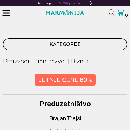
Letnji popust
Do 80% popusta
0
KATEGORIJE
Proizvodi
Lični razvoj
Biznis
LETNJE CENE 80%
Preduzetništvo
Brajan Trejsi