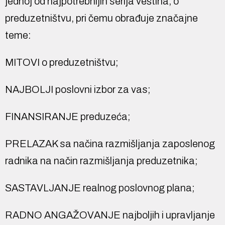
jednoj od najpotrebnijih serija veština, o
preduzetništvu, pri čemu obrađuje značajne
teme:
MITOVI o preduzetništvu;
NAJBOLJI poslovni izbor za vas;
FINANSIRANJE preduzeća;
PRELAZAK sa načina razmišljanja zaposlenog
radnika na način raz­mišljanja preduzetnika;
SASTAVLJANJE realnog poslovnog plana;
RADNO ANGAŽOVANJE najboljih i upravljanje