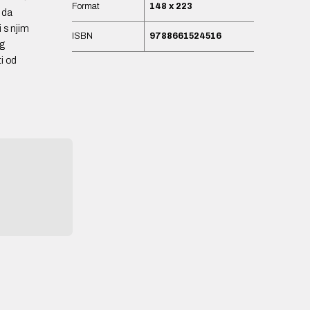
Format
148 x 223
 da
i s njim
ISBN
9788661524516
og
ti od