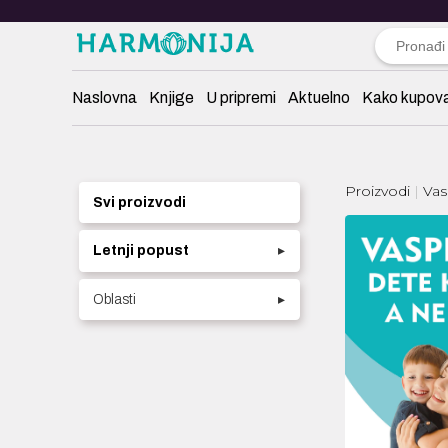
Naslovna
Knjige
U pripremi
Aktuelno
Kako kupova
Proizvodi
Vas
Svi proizvodi
Letnji popust
▸
Oblasti
▸