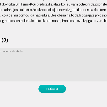
t doktorka Bri Terns-Kou predstavlja alate koji su vam potrebni da počnete
u sadašnjosti tako što ćete kao roditelj ponovo izgraditi odnos sa detetom 
ezu koja će mu pomoći da napreduje. Bez obzira na to da li odgajate prkosn
ivog adolescenta ili malo dete sklono nastupima besa, ova knjiga ce vam bi
 (0)
POŠALJI