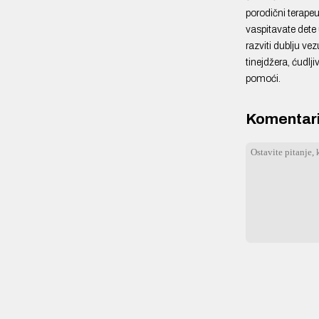
porodični terapeu
vaspitavate dete 
razviti dublju v
tinejdžera, ćudlj
pomoći.
Komentari