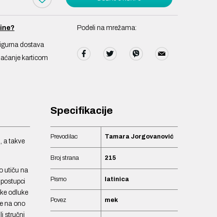
ine?
Podeli na mrežama:
igurna dostava
laćanje karticom
Specifikacije
Prevodilac
Tamara Jorgovanović
, a takve
Broj strana
215
o utiču na
Pismo
latinica
 postupci
ske odluke
Povez
mek
te na ono
i stručni