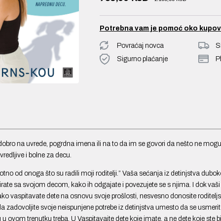
Potrebna vam je pomoć oko kupov
Povraćaj novca
S
Sigurno plaćanje
P
 dobro na uvrede, pogrdna imena ili na to da im se govori da nešto ne mogu
vredljive i bolne za decu.
tno od onoga što su radili moji roditelji.” Vaša sećanja iz detinjstva dubok
rate sa svojom decom, kako ih odgajate i povezujete se s njima. I dok vaši
, ako vaspitavate dete na osnovu svoje prošlosti, nesvesno donosite roditelj
da zadovoljite svoje neispunjene potrebe iz detinjstva umesto da se usmeri
u ovom trenutku treba. U Vaspitavajte dete koje imate, a ne dete koje ste bil