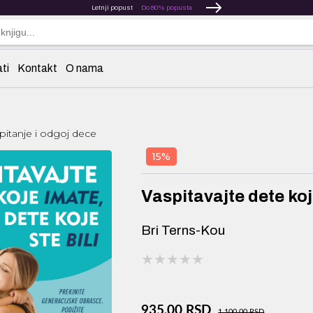
Letnji popust
Do 80% popusta
ti
Kontakt
O nama
pitanje i odgoj dece
15%
Vaspitavajte dete koje
Bri Terns-Kou
★★★★★
★★★★★
★★★★★
935,00 RSD
1.100,00 RSD