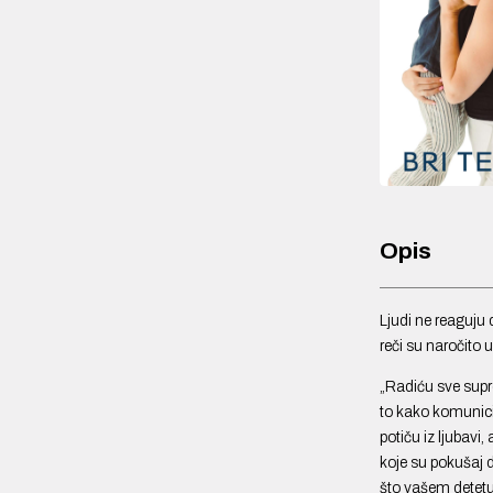
Opis
Ljudi ne reaguju
reči su naročito u
„Radiću sve supro
to kako komunici
potiču iz ljubavi
koje su pokušaj 
što vašem detetu 