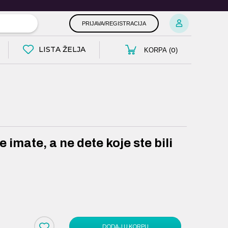
PRIJAVA/REGISTRACIJA
LISTA ŽELJA
0
KORPA (
)
 imate, a ne dete koje ste bili
DODAJ U KORPU