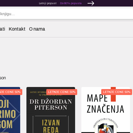
Letnji popust
Do 80% popusta
ati
Kontakt
O nama
rson
NJE CENE 50%
LETNJE CENE 50%
LETNJE CENE 50%