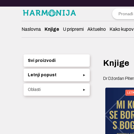
Naslovna
Knjige
U pripremi
Aktuelno
Kako kupov
Svi proizvodi
Knjige
Letnji popust
▸
Dr Džordan Pite
Oblasti
▸
LET