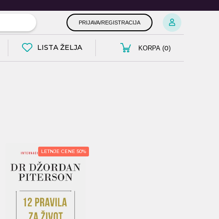
PRIJAVA/REGISTRACIJA
LISTA ŽELJA
0
KORPA (
)
LETNJE CENE 50%