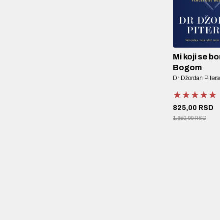
Mi koji se b
Bogom
Dr Džordan Piters
★★★★★
★★★★★
★★★★★
825,00 RSD
1.650,00 RSD