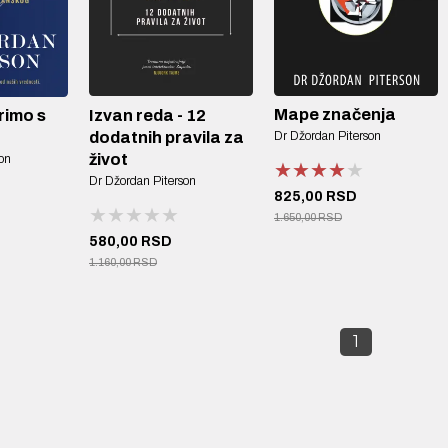
Mape značenja
Izvan reda - 12
orimo s
dodatnih pravila za
Dr Džordan Piterson
život
on
★★★★★
★★★★★
★★★★★
Dr Džordan Piterson
825,00 RSD
★★★★★
★★★★★
★★★★★
1.650,00 RSD
580,00 RSD
1.160,00 RSD
1