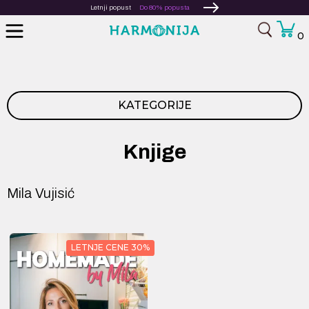
Letnji popust
Do 80% popusta
0
KATEGORIJE
Knjige
Mila Vujisić
LETNJE CENE 30%