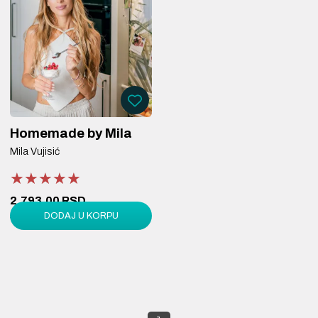
Homemade by Mila
Mila Vujisić
★★★★★
★★★★★
★★★★★
2.793,00 RSD
DODAJ U KORPU
3.990,00 RSD