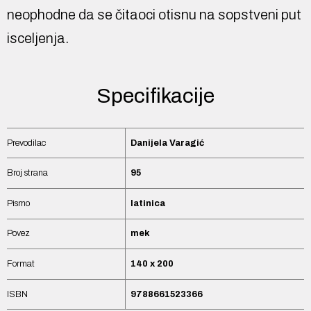
neophodne da se čitaoci otisnu na sopstveni put
isceljenja.
Specifikacije
Prevodilac
Danijela Varagić
Broj strana
95
Pismo
latinica
Povez
mek
Format
140 x 200
ISBN
9788661523366