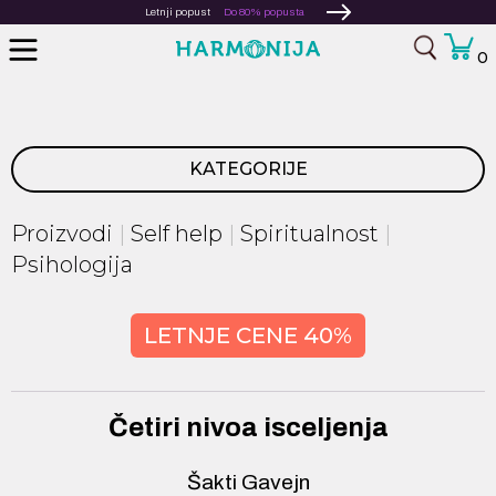
Letnji popust
Do 80% popusta
0
KATEGORIJE
Proizvodi
Self help
Spiritualnost
Psihologija
LETNJE CENE 40%
Četiri nivoa isceljenja
Šakti Gavejn