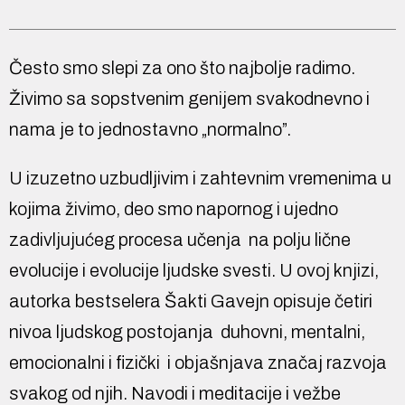
Često smo slepi za ono što najbolje radimo.
Živimo sa sopstvenim genijem svakodnevno i
nama je to jednostavno „normalno”.
U izuzetno uzbudljivim i zahtevnim vremenima u
kojima živimo, deo smo napornog i ujedno
zadivljujućeg procesa učenja ­ na polju lične
evolucije i evolucije ljudske svesti. U ovoj knjizi,
autorka bestselera Šakti Gavejn opisuje četiri
nivoa ljudskog postojanja ­ duhovni, mentalni,
emocionalni i fizički ­ i objašnjava značaj razvoja
svakog od njih. Navodi i meditacije i vežbe