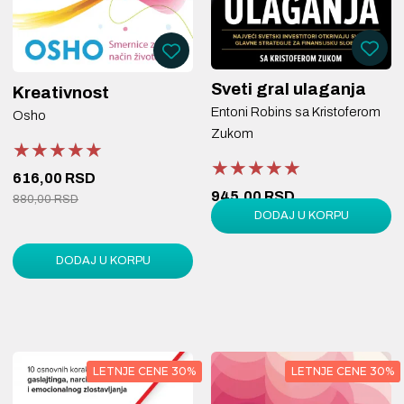
Sveti gral ulaganja
Kreativnost
Entoni Robins sa Kristoferom
Osho
Zukom
★★★★★
★★★★★
★★★★★
★★★★★
★★★★★
★★★★★
616,00 RSD
945,00 RSD
880,00 RSD
DODAJ U KORPU
1.350,00 RSD
DODAJ U KORPU
LETNJE CENE 30%
LETNJE CENE 30%