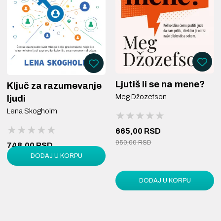
Ljutiš li se na mene?
Ključ za razumevanje
Meg Džozefson
ljudi
Lena Skogholm
★★★★★
★★★★★
★★★★★
★★★★★
★★★★★
★★★★★
665,00 RSD
950,00 RSD
748,00 RSD
DODAJ U KORPU
880,00 RSD
DODAJ U KORPU