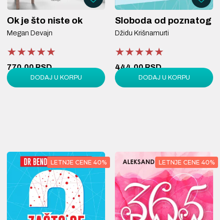
Ok je što niste ok
Sloboda od poznatog
Megan Devajn
Džidu Krišnamurti
★★★★★
★★★★★
★★★★★
★★★★★
★★★★★
★★★★★
770,00 RSD
444,00 RSD
DODAJ U KORPU
DODAJ U KORPU
1.100,00 RSD
740,00 RSD
LETNJE CENE 40%
LETNJE CENE 40%