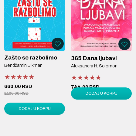
Zašto se razbolimo
365 Dana ljubavi
Bendžamin Bikman
Aleksandra H. Solomon
★★★★★
★★★★★
★★★★★
★★★★★
★★★★★
★★★★★
660,00 RSD
744,00 RSD
DODAJ U KORPU
1.100,00 RSD
1.240,00 RSD
DODAJ U KORPU