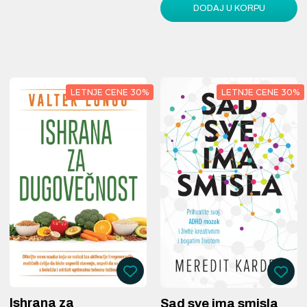
DODAJ U KORPU
LETNJE CENE 30%
LETNJE CENE 30%
Ishrana za
Sad sve ima smisla