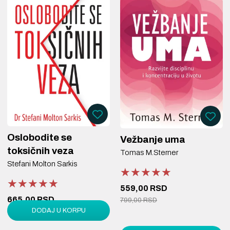
Oslobodite se
Vežbanje uma
toksičnih veza
Tomas M.Sterner
Stefani Molton Sarkis
★★★★★
★★★★★
★★★★★
★★★★★
★★★★★
★★★★★
559,00 RSD
665,00 RSD
799,00 RSD
DODAJ U KORPU
950,00 RSD