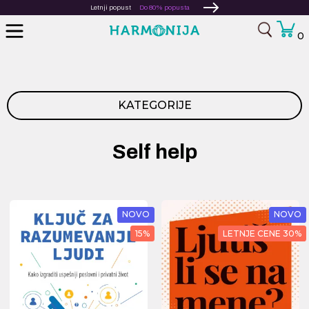
Letnji popust
Do 80% popusta
0
KATEGORIJE
Self help
NOVO
NOVO
15%
LETNJE CENE 30%