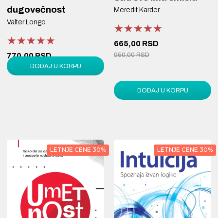
dugovečnost
Meredit Karder
Valter Longo
★★★★★
★★★★★
★★★★★
★★★★★
★★★★★
★★★★★
665,00 RSD
770,00 RSD
950,00 RSD
DODAJ U KORPU
1.100,00 RSD
DODAJ U KORPU
LETNJE CENE 30%
LETNJE CENE 30%