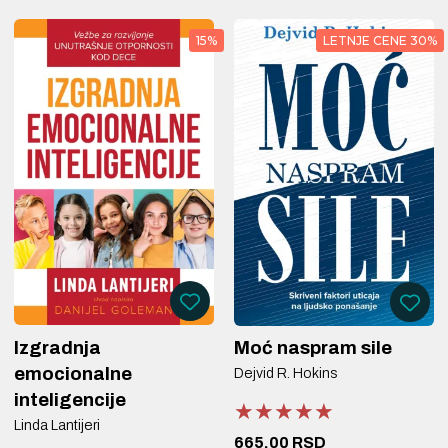
15%
LETNJE CENE 30%
Izgradnja
Moć naspram sile
emocionalne
Dejvid R. Hokins
inteligencije
★★★★★
★★★★★
★★★★★
Linda Lantijeri
665,00 RSD