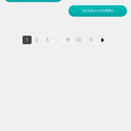
DODAJ U KORPU
1
2
3
...
9
10
11