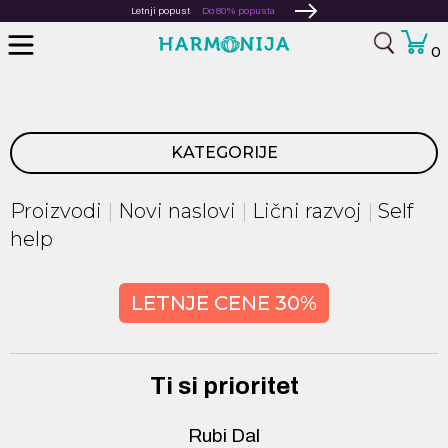
Letnji popust
Do 80% popusta
0
KATEGORIJE
Proizvodi
Novi naslovi
Lični razvoj
Self
help
LETNJE CENE 30%
Ti si prioritet
Rubi Dal