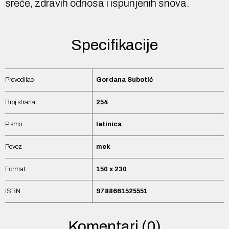
sreće, zdravih odnosa i ispunjenih snova.
Specifikacije
Prevodilac
Gordana Subotić
Broj strana
254
Pismo
latinica
Povez
mek
Format
150 x 230
ISBN
9788661525551
Komentari (0)