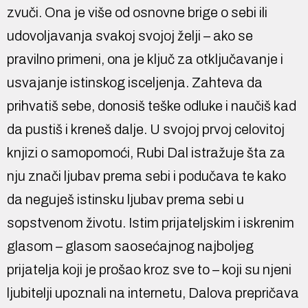
zvuči. Ona je više od osnovne brige o sebi ili
udovoljavanja svakoj svojoj želji – ako se
pravilno primeni, ona je ključ za otključavanje i
usvajanje istinskog isceljenja. Zahteva da
prihvatiš sebe, donosiš teške odluke i naučiš kad
da pustiš i kreneš dalje. U svojoj prvoj celovitoj
knjizi o samopomoći, Rubi Dal istražuje šta za
nju znači ljubav prema sebi i podučava te kako
da neguješ istinsku ljubav prema sebi u
sopstvenom životu. Istim prijateljskim i iskrenim
glasom – glasom saosećajnog najboljeg
prijatelja koji je prošao kroz sve to – koji su njeni
ljubitelji upoznali na internetu, Dalova prepričava