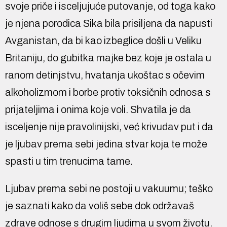
svoje priče i isceljujuće putovanje, od toga kako
je njena porodica Sika bila prisiljena da napusti
Avganistan, da bi kao izbeglice došli u Veliku
Britaniju, do gubitka majke bez koje je ostala u
ranom detinjstvu, hvatanja ukoštac s očevim
alkoholizmom i borbe protiv toksičnih odnosa s
prijateljima i onima koje voli. Shvatila je da
isceljenje nije pravolinijski, već krivudav put i da
je ljubav prema sebi jedina stvar koja te može
spasti u tim trenucima tame.
Ljubav prema sebi ne postoji u vakuumu; teško
je saznati kako da voliš sebe dok održavaš
zdrave odnose s drugim ljudima u svom životu.