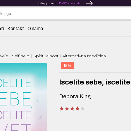
Letnji popust
Do 80% popusta
ti
Kontakt
O nama
avlje
Self help
Spiritualnost
Alternativna medicina
15%
Iscelite sebe, iscelite
Debora King
★★★★★
★★★★★
★★★★★