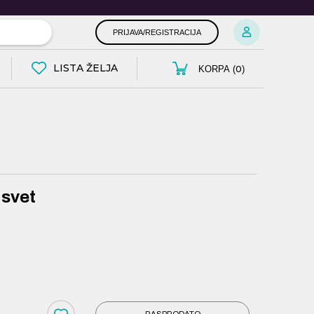
PRIJAVA/REGISTRACIJA
LISTA ŽELJA
0
KORPA (
)
 svet
RASPRODATO