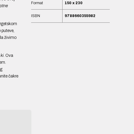
Format
150 x 230
votne
ISBN
9788660355982
nergetskom
e puteve,
 da živimo
i
ki
. Ova
ćem.
og
unite čakre