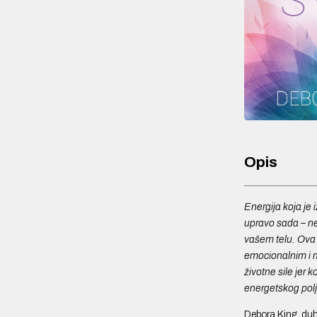
Opis
Energija koja je 
upravo sada – nev
vašem telu. Ova 
emocionalnim i m
životne sile jer
energetskog polj
Debora King, duho