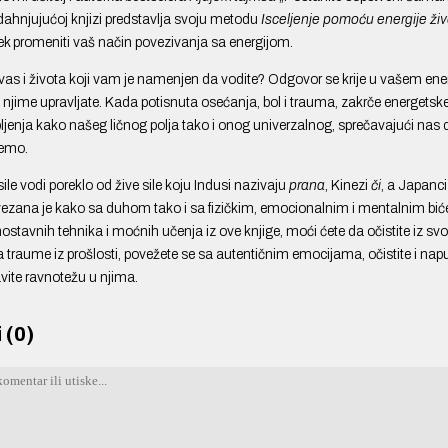
adahnjujućoj knjizi predstavlja svoju metodu
Isceljenje pomoću energije ži
k promeniti vaš način povezivanja sa energijom.
 vas i života koji vam je namenjen da vodite? Odgovor se krije u vašem e
 njime upravljate. Kada potisnuta osećanja, bol i trauma, zakrče energetsk
bljenja kako našeg ličnog polja tako i onog univerzalnog, sprečavajući nas
žemo.
sile vodi poreklo od žive sile koju Indusi nazivaju
prana
, Kinezi
či
, a Japanc
vezana je kako sa duhom tako i sa fizičkim, emocionalnim i mentalnim bi
stavnih tehnika i moćnih učenja iz ove knjige, moći ćete da očistite iz sv
 traume iz prošlosti, povežete se sa autentičnim emocijama, očistite i nap
vite ravnotežu u njima.
 (0)