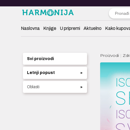
Naslovna
Knjige
U pripremi
Aktuelno
Kako kupova
Proizvodi
Zdr
Svi proizvodi
Letnji popust
▸
Oblasti
▸