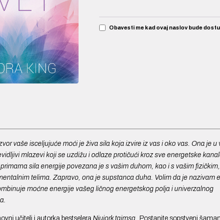
Obavesti me kad ovaj naslov bude dost
izvor vaše isceljujuće moći je živa sila koja izvire iz vas i oko vas. Ona je 
idljivi mlazevi koji se uzdižu i odlaze protičući kroz sve energetske kana
primarna sila energije povezana je s vašim duhom, kao i s vašim fizičkim,
entalnim telima. Zapravo, ona je supstanca duha. Volim da je nazivam e
 kombinuje moćne energije vašeg ličnog energetskog polja i univerzalnog
a.
vni učitelj i autorka bestselera
Njujork tajmsa
„Postanite sopstveni šaman″