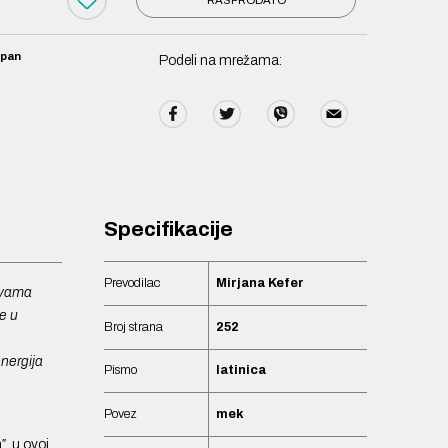
upan
Podeli na mrežama:
Specifikacije
Prevodilac
Mirjana Kefer
u vama
le u
Broj strana
252
nergija
Pismo
latinica
Povez
mek
, u ovoj