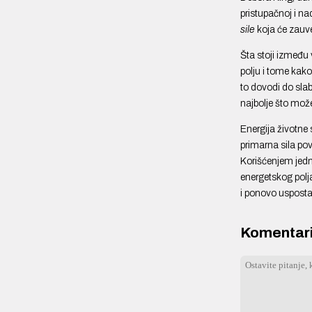
pristupačnoj i n
sile
koja će zauve
Šta stoji između
polju i tome kako
to dovodi do sla
najbolje što mo
Energija životne 
primarna sila po
Korišćenjem jedno
energetskog polja
i ponovo usposta
Komentari