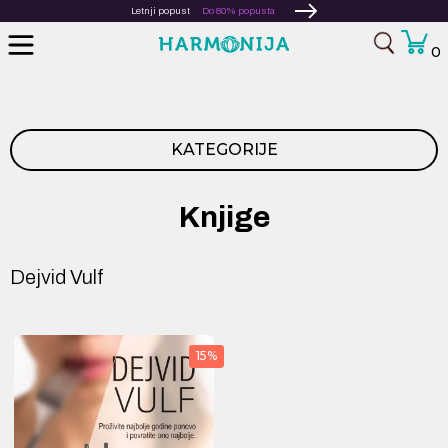
Letnji popust
Do 80% popusta
0
KATEGORIJE
Knjige
Dejvid Vulf
15%