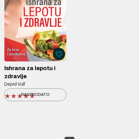
Ishrana za lepotu i
zdravlje
Dejvid Vulf
★★★★★
★★★★★
★★★★★
RASPRODATO