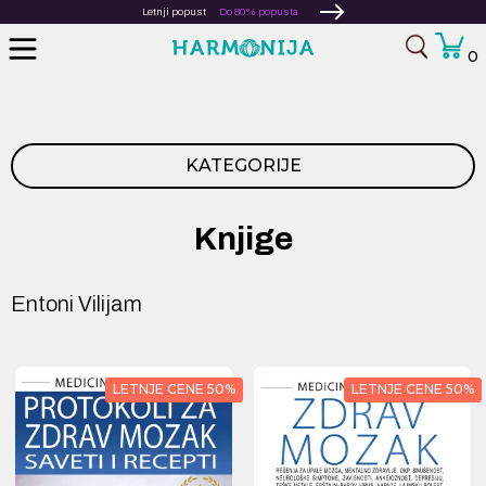
Letnji popust
Do 80% popusta
0
KATEGORIJE
Knjige
Entoni Vilijam
LETNJE CENE 50%
LETNJE CENE 50%