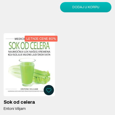
DODAJ U KORPU
LETNJE CENE 80%
Sok od celera
Entoni Vilijam