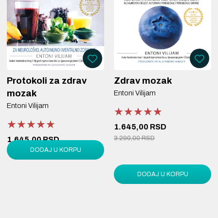
Protokoli za zdrav
Zdrav mozak
mozak
Entoni Vilijam
Entoni Vilijam
★★★★★
★★★★★
★★★★★
★★★★★
★★★★★
★★★★★
1.645,00 RSD
3.290,00 RSD
1.645,00 RSD
DODAJ U KORPU
3.290,00 RSD
DODAJ U KORPU