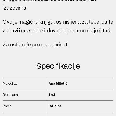
izazovima.
Ovo je magična knjiga, osmišljena za tebe, da te
zabavi i oraspoloži: dovoljno je samo da je čitaš.
Za ostalo će se ona pobrinuti.
Specifikacije
Prevodilac
Ana Miletić
Broj strana
143
Pismo
latinica