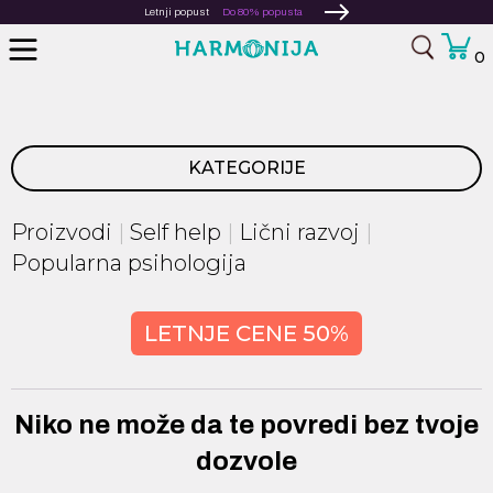
Letnji popust
Do 80% popusta
0
KATEGORIJE
Proizvodi
Self help
Lični razvoj
Popularna psihologija
LETNJE CENE 50%
Niko ne može da te povredi bez tvoje
dozvole