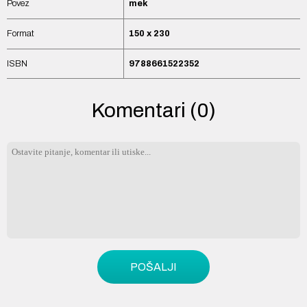
Povez
mek
Format
150 x 230
ISBN
9788661522352
Komentari (0)
POŠALJI