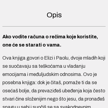
Opis
Ako vodite računa o rečima koje koristite,
one će se starati o vama.
Ova knjiga govori o Elizi i Paolu, dvoje mladih koji
se suočavaju sa teškoćama u vladanju
emocijama i međuljudskim odnosima. Ovo je
posebna knjiga: dok je čitaš, pomaže ti da se
osećaš bolje, da prevaziđeš ubeđenja koja često
stvari čine složenijim nego što jesu, da pronađeš
snagu u sebi i suočiš se sa svakodnevnim