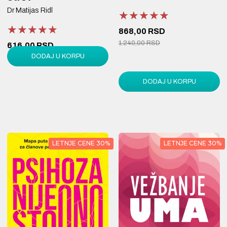
Dr Matijas Ridl
★★★★★
★★★★★
★★★★★
★★★★★
★★★★★
★★★★★
868,00 RSD
1.240,00 RSD
616,00 RSD
DODAJ U KORPU
880,00 RSD
DODAJ U KORPU
LETNJE CENE 30%
LETNJE CENE 30%