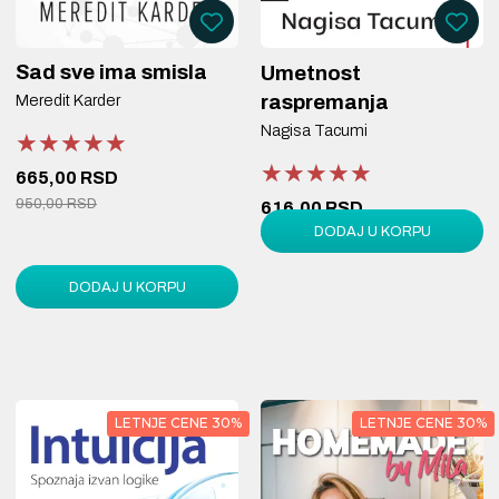
Sad sve ima smisla
Umetnost
raspremanja
Meredit Karder
Nagisa Tacumi
★★★★★
★★★★★
★★★★★
★★★★★
★★★★★
★★★★★
665,00 RSD
950,00 RSD
616,00 RSD
DODAJ U KORPU
880,00 RSD
DODAJ U KORPU
LETNJE CENE 30%
LETNJE CENE 30%