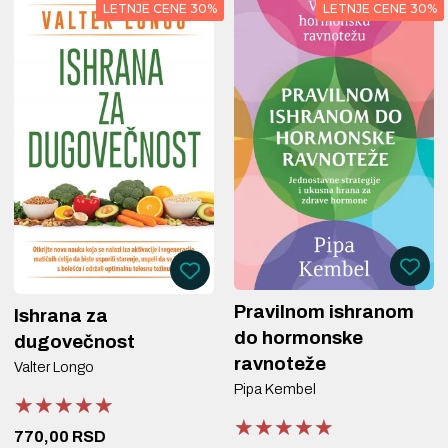
LETNJE CENE 30%
LETNJE CENE 30%
Pravilnom ishranom
Ishrana za
do hormonske
dugovečnost
ravnoteže
Valter Longo
Pipa Kembel
★★★★★
★★★★★
★★★★★
★★★★★
★★★★★
★★★★★
770,00 RSD