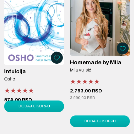
Homemade by Mila
Mila Vujisić
Intuicija
Osho
★★★★★
★★★★★
★★★★★
★★★★★
★★★★★
★★★★★
2.793,00 RSD
3.990,00 RSD
574,00 RSD
DODAJ U KORPU
820,00 RSD
DODAJ U KORPU