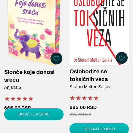
Oslobodite se
Slonče koje donosi
toksičnih veza
sreću
Stefani Molton Sarkis
Anjana Gil
★★★★★
★★★★★
★★★★★
★★★★★
★★★★★
★★★★★
665,00 RSD
665,00 RSD
DODAJ U KORPU
950,00 RSD
950,00 RSD
DODAJ U KORPU