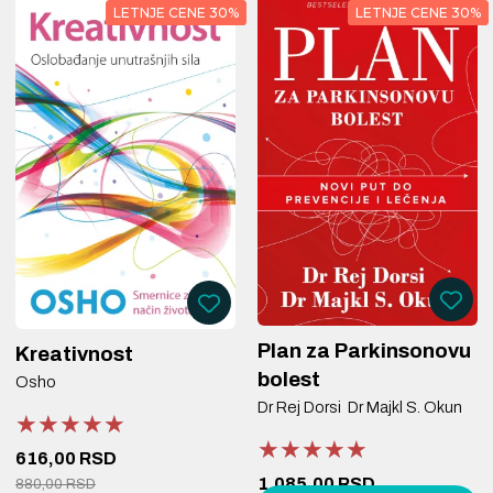
LETNJE CENE 30%
LETNJE CENE 30%
Plan za Parkinsonovu
Kreativnost
bolest
Osho
Dr Rej Dorsi
Dr Majkl S. Okun
★★★★★
★★★★★
★★★★★
★★★★★
★★★★★
★★★★★
616,00 RSD
1.085,00 RSD
880,00 RSD