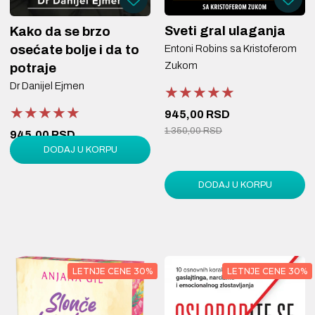
Sveti gral ulaganja
Kako da se brzo
osećate bolje i da to
Entoni Robins sa Kristoferom
Zukom
potraje
Dr Danijel Ejmen
★★★★★
★★★★★
★★★★★
★★★★★
★★★★★
★★★★★
945,00 RSD
1.350,00 RSD
945,00 RSD
DODAJ U KORPU
1.350,00 RSD
DODAJ U KORPU
LETNJE CENE 30%
LETNJE CENE 30%