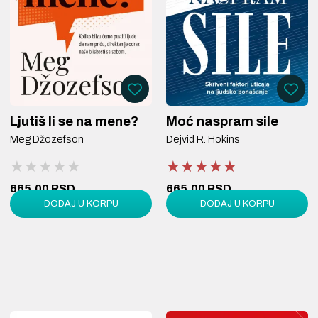
Ljutiš li se na mene?
Moć naspram sile
Meg Džozefson
Dejvid R. Hokins
★★★★★
★★★★★
★★★★★
★★★★★
★★★★★
★★★★★
665,00 RSD
665,00 RSD
DODAJ U KORPU
DODAJ U KORPU
950,00 RSD
950,00 RSD