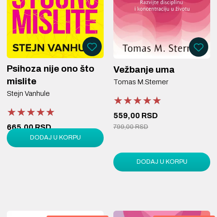
Psihoza nije ono što
Vežbanje uma
mislite
Tomas M.Sterner
Stejn Vanhule
★★★★★
★★★★★
★★★★★
★★★★★
★★★★★
★★★★★
559,00 RSD
665,00 RSD
799,00 RSD
DODAJ U KORPU
950,00 RSD
DODAJ U KORPU